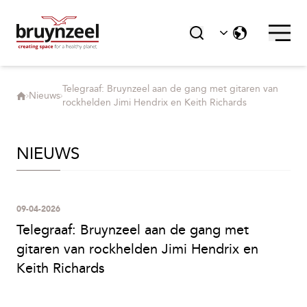
Webshop
UITGELICHT
Telegraaf: Bruynzeel aan de gang met gitaren van
Nieuws
rockhelden Jimi Hendrix en Keith Richards
Duurzaamheid
NIEUWS
Maatschappelijk verantwoord
09-04-2026
ondernemen
Telegraaf: Bruynzeel aan de gang met
gitaren van rockhelden Jimi Hendrix en
Keith Richards
Delta Designs - onderdeel van de