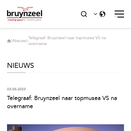
UITGELICHT
Telegraaf: Bruynzeel naar topmusea VS na
Duurzaamheid
Nieuws
overname
NIEUWS
Maatschappelijk verantwoord
ondernemen
03-06-2023
Telegraaf: Bruynzeel naar topmusea VS na
overname
Delta Designs - onderdeel van de
Bruynzeel Group