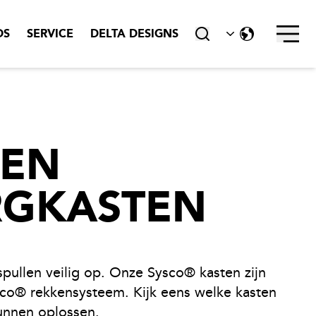
sluiten
DS
SERVICE
DELTA DESIGNS
LEN
RGKASTEN
pullen veilig op. Onze Sysco® kasten zijn
co® rekkensysteem. Kijk eens welke kasten
unnen oplossen.