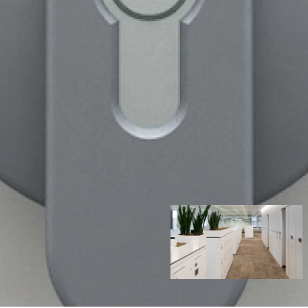
nheid aan verschillende
erpen kan een
en dat bij uw inrichting