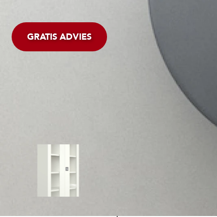
GRATIS ADVIES
ESTHETISCH ONTWERP
Met een grote verscheide
hout-, staal- en glasontw
kastontwerp gemaakt word
past.