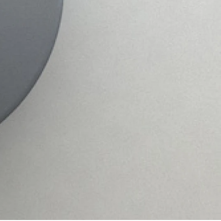
PRODUCT LEVENSDUUR
Ons coatingproces garandeert 100% dekking van
de poedercoating. Dit beschermt de kasten
optimaal tegen slijtage.