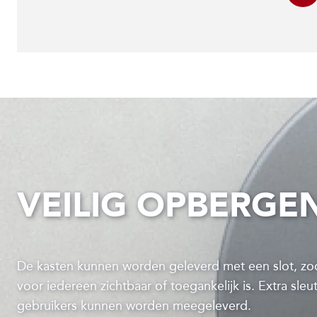
VEILIG OPBERGE
De kasten kunnen worden geleverd met een slot, zod
voor iedereen zichtbaar of toegankelijk is. Extra sle
gebruikers kunnen worden meegeleverd.