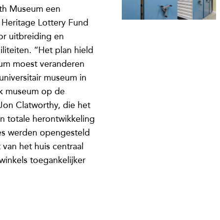
rth Museum een
t Heritage Lottery Fund
r uitbreiding en
liteiten. “Het plan hield
eum moest veranderen
universitair museum in
jk museum op de
Jon Clatworthy, die het
en totale herontwikkeling
ies werden opengesteld
 van het huis centraal
inkels toegankelijker