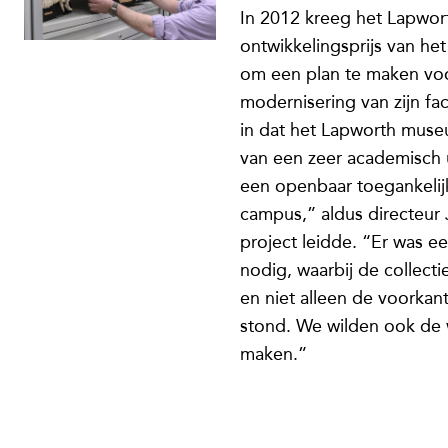
In 2012 kreeg het Lapwo
ontwikkelingsprijs van he
om een plan te maken voo
modernisering van zijn faci
in dat het Lapworth mus
van een zeer academisch 
een openbaar toegankeli
campus,” aldus directeur 
project leidde. “Er was e
nodig, waarbij de collect
en niet alleen de voorkant
stond. We wilden ook de w
maken.”