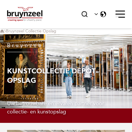
Bruynzeel Collectie Opslag
Bruynzeel
KUNSTCOLLECTIE DEPOT
OPSLAG
Uw betrouwbare en ervaren partner voor
collectie- en kunstopslag